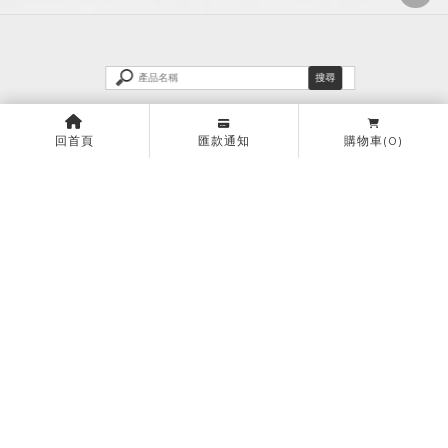
回首頁
匯款通知
購物車
(0)
米爾空間設計 | 櫻花聚14樓
米爾空間設計 | 新竹北埔
米爾空間設計 | 桃園中壢
米爾空間設計 | 王橋晶鑽
上一頁