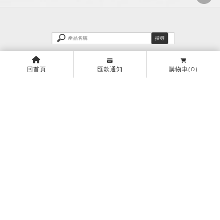
回首頁
匯款通知
購物車
(0)
米爾空間設計 | 新竹辦公室
米爾空間設計 | 一品博觀
米爾空間設計 | 王橋晶鑽
米爾空間設計 | 新竹泥巴水
上一頁